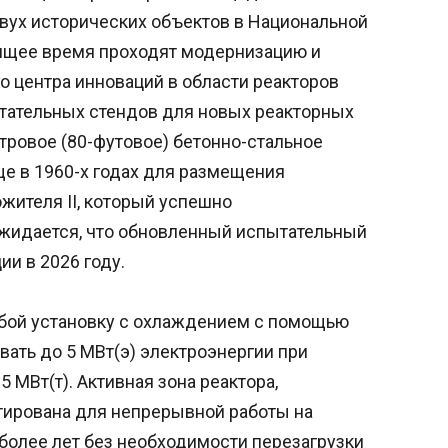
двух исторических объектов в Национальной
оящее время проходят модернизацию и
 центра инноваций в области реакторов
тательных стендов для новых реакторных
етровое (80-футовое) бетонно-стальное
е в 1960-х годах для размещения
жителя II, который успешно
Ожидается, что обновленный испытательный
ии в 2026 году.
обой установку с охлаждением с помощью
вать до 5 МВт(э) электроэнергии при
 МВт(т). Активная зона реактора,
тирована для непрерывной работы на
более лет без необходимости перезагрузки