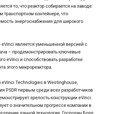
тся то, что реактор собирается на заводе
м транспортном контейнере, что
емость энергоснабжения для широкого
eVinci является уменьшенной версией с
адача – продемонстрировать ключевые
о eVinci и способствовать разработке
та этого микрореактора.
eVinci Technologies в Westinghouse,
ния PSDR первым среди всех разработчиков
монстрирует зрелость конструкции eVinci.
твует о значительном прогрессе компании в
едрении данной технологии. Господин Болл