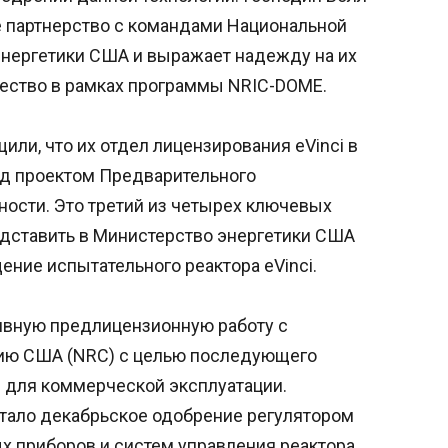
е партнерство с командами Национальной
энергетики США и выражает надежду на их
ество в рамках программы NRIC-DOME.
или, что их отдел лицензирования eVinci в
ад проектом Предварительного
ности. Это третий из четырех ключевых
дставить в Министерство энергетики США
ние испытательного реактора eVinci.
ивную предлицензионную работу с
ию США (NRC) с целью последующего
i для коммерческой эксплуатации.
стало декабрьское одобрение регулятором
 приборов и систем управления реактора