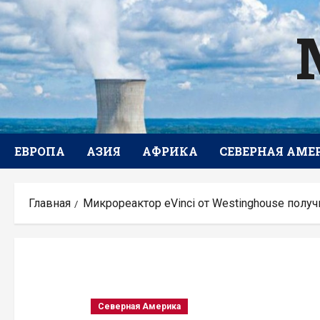
Перейти
к
содержимому
ЕВРОПА
АЗИЯ
АФРИКА
СЕВЕРНАЯ АМЕ
Главная
Микрореактор eVinci от Westinghouse пол
Северная Америка