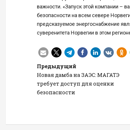
важности. «Запуск этой компании – 
безопасности на всем севере Норвегии
предсказуемое энергоснабжение явл
суверенитета Норвегии в этом регионе
Н
Предыдущий
Новая дамба на ЗАЭС: МАГАТЭ
а
требует доступ для оценки
в
безопасности
и
г
а