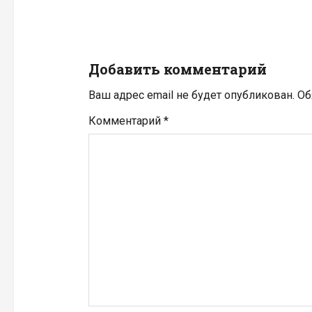
ц
и
Добавить комментарий
я
Ваш адрес email не будет опубликован.
Об
п
Комментарий
*
о
з
а
п
и
с