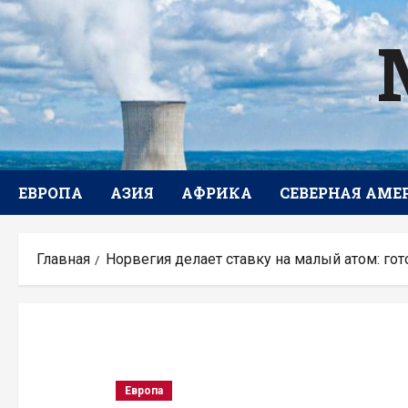
Перейти
к
содержимому
ЕВРОПА
АЗИЯ
АФРИКА
СЕВЕРНАЯ АМЕ
Главная
Норвегия делает ставку на малый атом: го
Европа