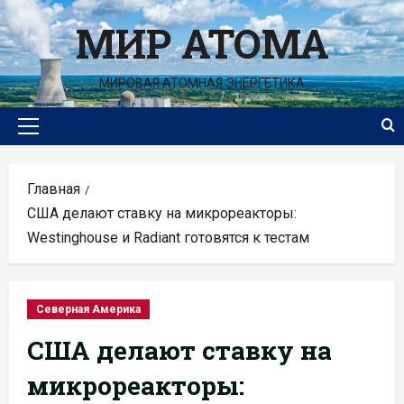
Перейти
МИР АТОМА
к
содержимому
МИРОВАЯ АТОМНАЯ ЭНЕРГЕТИКА
Основное
меню
Главная
США делают ставку на микрореакторы:
Westinghouse и Radiant готовятся к тестам
Северная Америка
США делают ставку на
микрореакторы: