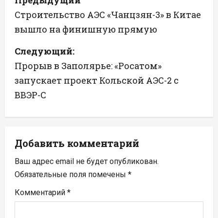
Предыдущий
а
Строительство АЭС «Чанцзян-3» в Китае
вышло на финишную прямую
в
Следующий:
и
Прорыв в Заполярье: «Росатом»
г
запускает проект Кольской АЭС-2 с
а
ВВЭР-С
ц
и
Добавить комментарий
я
Ваш адрес email не будет опубликован.
п
Обязательные поля помечены
*
Комментарий
*
о