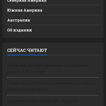
Северная Америка
Южная Америка
Австралия
Об издании
СЕЙЧАС ЧИТАЮТ
Еврокомиссия сняла претензии к корейскому
проекту АЭС в Чехии
В мире одобрили проекты коммерческих судов с
атомными реакторами
Бразилия решает судьбу АЭС «Ангра-3»: