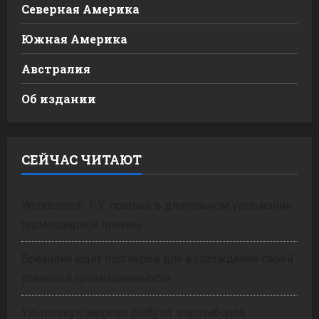
Северная Америка
Южная Америка
Австралия
Об издании
СЕЙЧАС ЧИТАЮТ
Wendelstein 7-X: прорыв в длительном удержании
термоядерной плазмы
Бразилия ищет партнеров для возрождения своей
урановой промышленности
Ультразвук защитит рыбу от водозаборов