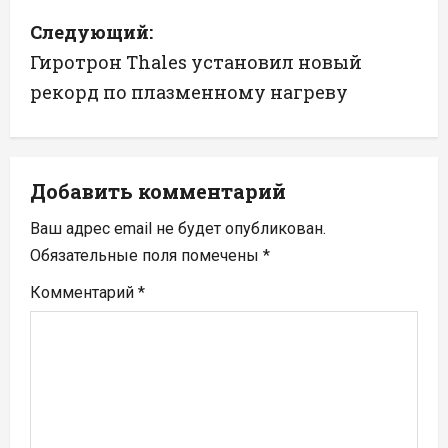
и
Следующий:
г
Гиротрон Thales установил новый
а
рекорд по плазменному нагреву
ц
и
Добавить комментарий
я
Ваш адрес email не будет опубликован.
п
Обязательные поля помечены
*
Комментарий
*
о
з
а
п