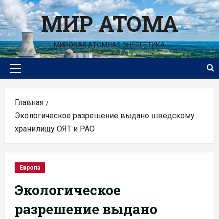
Перейти
МИР АТОМА
к
содержимому
МИРОВАЯ АТОМНАЯ ЭНЕРГЕТИКА
Основное
меню
Главная
Экологическое разрешение выдано шведскому
хранилищу ОЯТ и РАО
Европа
Экологическое
разрешение выдано