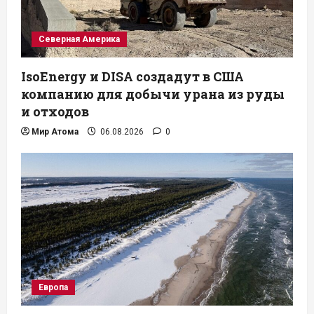
Северная Америка
IsoEnergy и DISA создадут в США
компанию для добычи урана из руды
и отходов
Мир Атома
06.08.2026
0
Европа