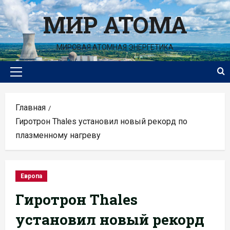
Перейти
МИР АТОМА
к
содержимому
МИРОВАЯ АТОМНАЯ ЭНЕРГЕТИКА
Основное
меню
Главная
Гиротрон Thales установил новый рекорд по
плазменному нагреву
Европа
Гиротрон Thales
установил новый рекорд