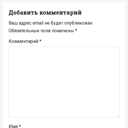
ц
Добавить комментарий
и
Ваш адрес email не будет опубликован.
я
Обязательные поля помечены
*
п
Комментарий
*
о
з
а
п
и
с
я
Имя
*