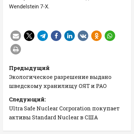
Wendelstein 7-X.
Н
Предыдущий
а
Экологическое разрешение выдано
шведскому хранилищу ОЯТ и РАО
в
Следующий:
и
Ultra Safe Nuclear Corporation покупает
г
активы Standard Nuclear в США
а