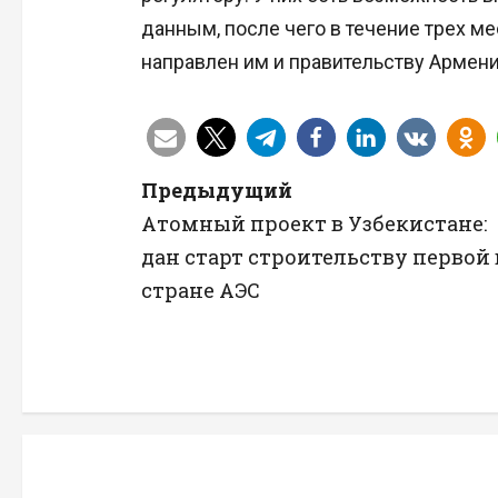
данным, после чего в течение трех 
направлен им и правительству Армени
Н
Предыдущий
Атомный проект в Узбекистане:
а
дан старт строительству первой 
в
стране АЭС
и
г
а
ц