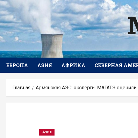
Перейти
к
содержимому
ЕВРОПА
АЗИЯ
АФРИКА
СЕВЕРНАЯ АМЕ
Главная
Армянская АЭС: эксперты МАГАТЭ оценили б
Азия