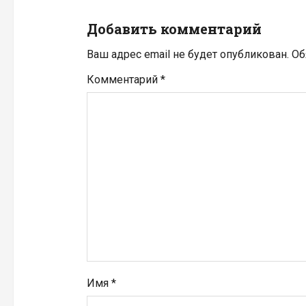
и
Добавить комментарий
я
Ваш адрес email не будет опубликован.
Об
п
Комментарий
*
о
з
а
п
и
с
я
Имя
*
м