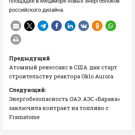
площадке в Мецаморе новых энергоблоков
российского дизайна.
Н
Предыдущий
а
Атомный ренессанс в США: дан старт
строительству реактора Oklo Aurora
в
Следующий:
и
Энергобезопасность ОАЭ: АЭС «Барака»
г
заключила контракт на топливо с
а
Framatome
ц