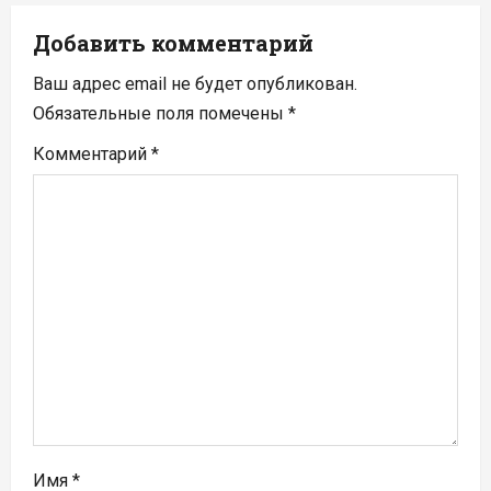
и
Добавить комментарий
я
Ваш адрес email не будет опубликован.
п
Обязательные поля помечены
*
Комментарий
*
о
з
а
п
и
с
я
Имя
*