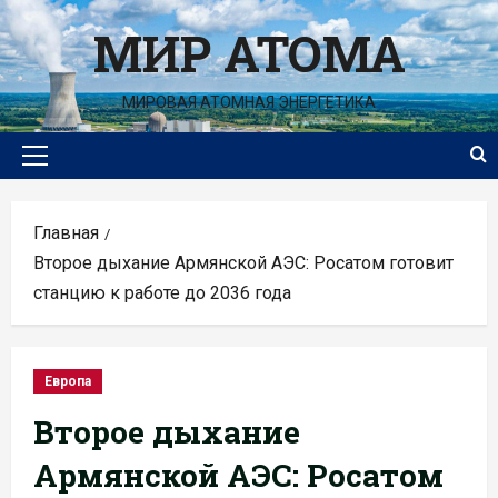
Перейти
МИР АТОМА
к
содержимому
МИРОВАЯ АТОМНАЯ ЭНЕРГЕТИКА
Основное
меню
Главная
Второе дыхание Армянской АЭС: Росатом готовит
станцию к работе до 2036 года
Европа
Второе дыхание
Армянской АЭС: Росатом