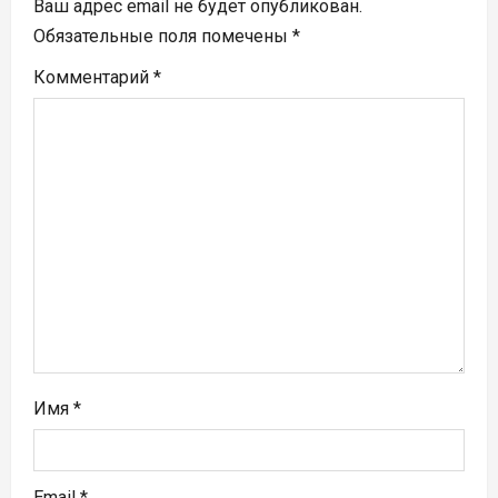
Ваш адрес email не будет опубликован.
я
Обязательные поля помечены
*
п
Комментарий
*
о
з
а
п
и
с
я
Имя
*
м
Email
*