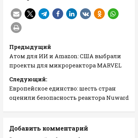
Н
Предыдущий
а
Атом для ИИ и Amazon: США выбрали
проекты для микрореактора MARVEL
в
Следующий:
и
Европейское единство: шесть стран
г
оценили безопасность реактора Nuward
а
ц
Добавить комментарий
и