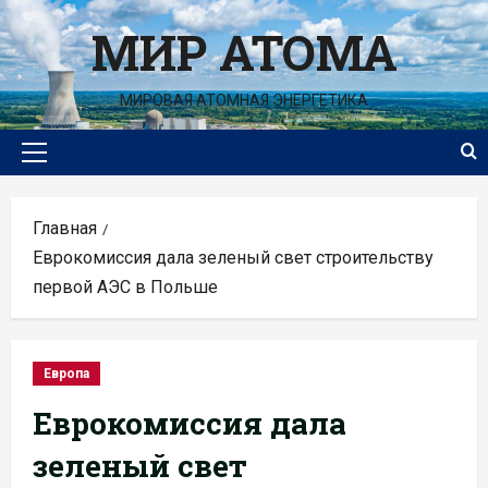
Перейти
МИР АТОМА
к
содержимому
МИРОВАЯ АТОМНАЯ ЭНЕРГЕТИКА
Основное
меню
Главная
Еврокомиссия дала зеленый свет строительству
первой АЭС в Польше
Европа
Еврокомиссия дала
зеленый свет