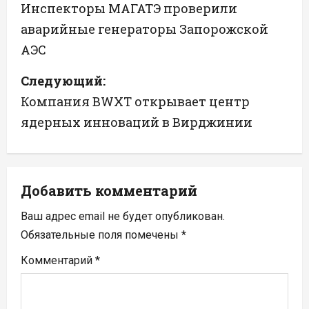
а
Инспекторы МАГАТЭ проверили
аварийные генераторы Запорожской
в
АЭС
и
Следующий:
г
Компания BWXT открывает центр
а
ядерных инноваций в Вирджинии
ц
и
Добавить комментарий
я
Ваш адрес email не будет опубликован.
п
Обязательные поля помечены
*
Комментарий
*
о
з