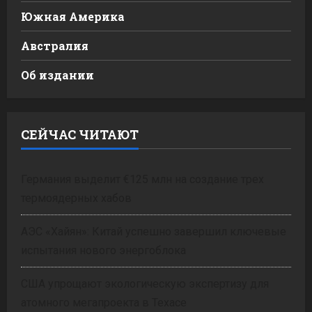
Южная Америка
Австралия
Об издании
СЕЙЧАС ЧИТАЮТ
Германия выделит €125 млн на создание трех
термоядерных хабов
АЭС «Хайян»: Китай успешно завершил ключевые
испытания нового энергоблока
США упрощают экологическую экспертизу для
атомного мегапроекта в Техасе