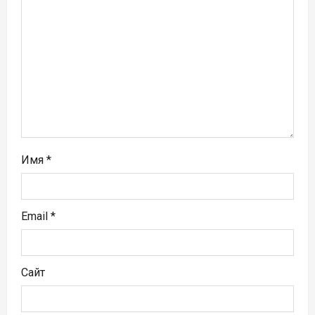
а
п
и
с
я
м
Имя
*
Email
*
Сайт