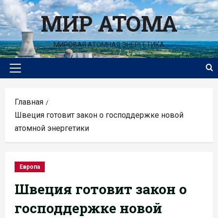
Перейти
МИР АТОМА
к
содержимому
МИРОВАЯ АТОМНАЯ ЭНЕРГЕТИКА
Основное
меню
Главная
Швеция готовит закон о господдержке новой
атомной энергетики
Европа
Швеция готовит закон о
господдержке новой