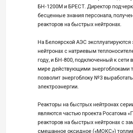
БН-1200М и БРЕСТ. Директор подчерк
бесценные знания персонала, получе
реакторов на быстрых нейтронах.
На Белоярской АЭС эксплуатируются 
нейтронах с натриевым теплоносителе
году, и БН-800, подключенный к сети 
мире действующими энергоблоками та
позволит энергоблоку №3 выработать
электроэнергии.
Реакторы на быстрых нейтронах сери
являются частью проекта Росатома «П
реакторов на быстрых нейтронах с з
смешанное оксидное («МОКС») топлив