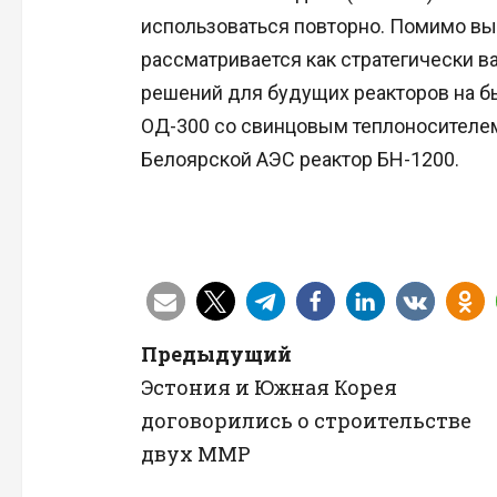
использоваться повторно. Помимо вы
рассматривается как стратегически в
решений для будущих реакторов на бы
ОД-300 со свинцовым теплоносителе
Белоярской АЭС реактор БН-1200.
Н
Предыдущий
Эстония и Южная Корея
а
договорились о строительстве
в
двух ММР