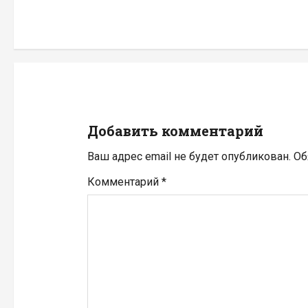
и
г
а
ц
и
Добавить комментарий
я
Ваш адрес email не будет опубликован.
Об
п
Комментарий
*
о
з
а
п