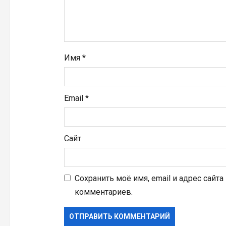
и
с
я
Имя
*
м
Email
*
Сайт
Сохранить моё имя, email и адрес сайт
комментариев.