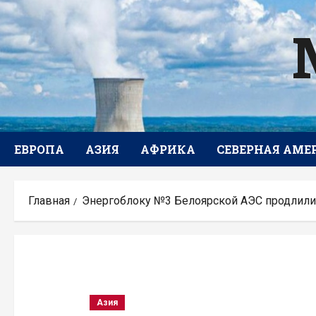
Перейти
к
содержимому
ЕВРОПА
АЗИЯ
АФРИКА
СЕВЕРНАЯ АМЕ
Главная
Энергоблоку №3 Белоярской АЭС продлили 
Азия