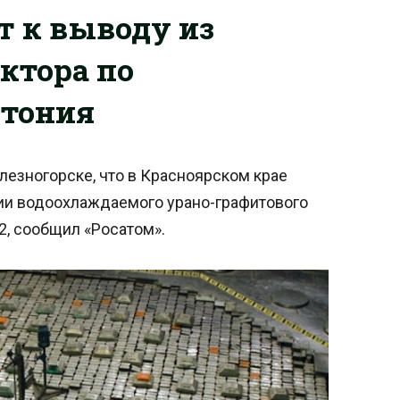
т к выводу из
ктора по
утония
лезногорске, что в Красноярском крае
ции водоохлаждаемого урано-графитового
2, сообщил «Росатом».