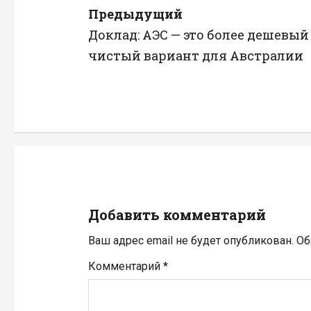
Н
Предыдущий
Доклад: АЭС — это более дешевый
а
чистый вариант для Австралии
в
и
г
а
ц
Добавить комментарий
и
Ваш адрес email не будет опубликован.
Об
я
Комментарий
*
п
о