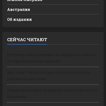
Австралия
Об издании
СЕЙЧАС ЧИТАЮТ
Регулятор предостерегает от задержек в работах
по чернобыльскому укрытию
Эра тория? Китай успешно испытал реактор на
расплавленных солях
Канада инвестирует в ядерные технологии нового
поколения