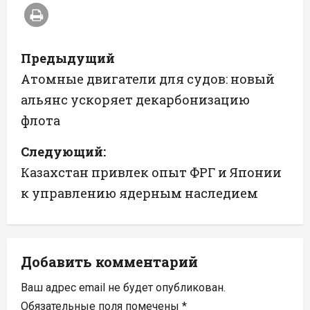
Н
Предыдущий
а
Атомные двигатели для судов: новый
альянс ускоряет декарбонизацию
в
флота
и
Следующий:
г
Казахстан привлек опыт ФРГ и Японии
а
к управлению ядерным наследием
ц
и
Добавить комментарий
я
Ваш адрес email не будет опубликован.
Обязательные поля помечены
*