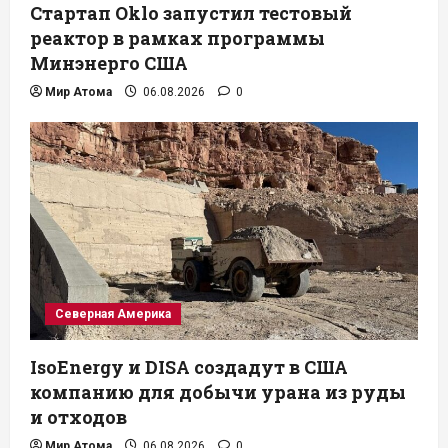
Стартап Oklo запустил тестовый
реактор в рамках программы
Минэнерго США
Мир Атома
06.08.2026
0
Северная Америка
IsoEnergy и DISA создадут в США
компанию для добычи урана из руды
и отходов
Мир Атома
06.08.2026
0