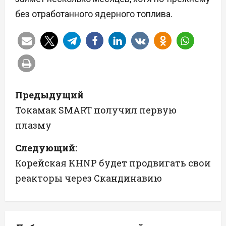
без отработанного ядерного топлива.
Н
Предыдущий
а
Токамак SMART получил первую
плазму
в
Следующий:
и
Корейская KHNP будет продвигать свои
г
реакторы через Скандинавию
а
ц