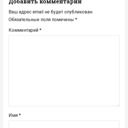
Добавить комментарий
и
Ваш адрес email не будет опубликован.
я
Обязательные поля помечены
*
п
Комментарий
*
о
з
а
п
и
с
я
Имя
*
м