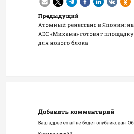
Н
Предыдущий
Атомный ренессанс в Японии: на
а
АЭС «Михама» готовят площадку
в
для нового блока
и
г
а
ц
и
Добавить комментарий
я
Ваш адрес email не будет опубликован.
Об
п
Комментарий
*