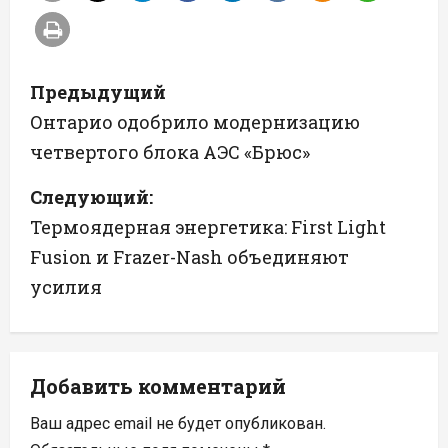
Н
Предыдущий
а
Онтарио одобрило модернизацию
четвертого блока АЭС «Брюс»
в
Следующий:
и
Термоядерная энергетика: First Light
г
Fusion и Frazer-Nash объединяют
а
усилия
ц
и
Добавить комментарий
я
Ваш адрес email не будет опубликован.