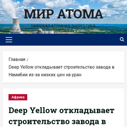
Перейти
МИР АТОМА
к
содержимому
МИРОВАЯ АТОМНАЯ ЭНЕРГЕТИКА
Основное
меню
Главная
Deep Yellow откладывает строительство завода в
Намибии из-за низких цен на уран
Африка
Deep Yellow откладывает
строительство завода в