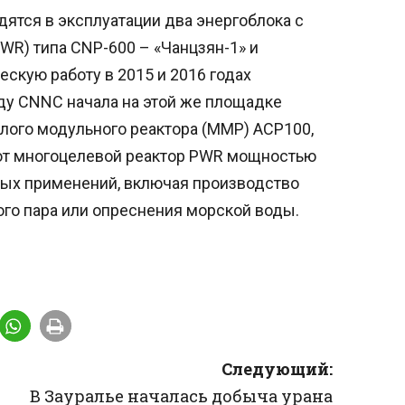
ятся в эксплуатации два энергоблока с
WR) типа CNP-600 – «Чанцзян-1» и
ескую работу в 2015 и 2016 годах
оду CNNC начала на этой же площадке
лого модульного реактора (ММР) ACP100,
Этот многоцелевой реактор PWR мощностью
ных применений, включая производство
кого пара или опреснения морской воды.
Следующий:
В Зауралье началась добыча урана