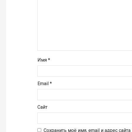
а
п
и
с
я
Имя
*
м
Email
*
Сайт
Сохранить моё имя, email и адрес сайт