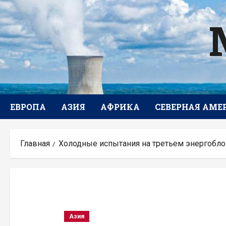
Перейти
к
содержимому
ЕВРОПА
АЗИЯ
АФРИКА
СЕВЕРНАЯ АМЕ
Главная
Холодные испытания на третьем энергобл
Азия