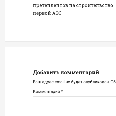
а
претендентов на строительство
в
первой АЭС
и
г
а
ц
и
Добавить комментарий
я
Ваш адрес email не будет опубликован.
Об
п
Комментарий
*
о
з