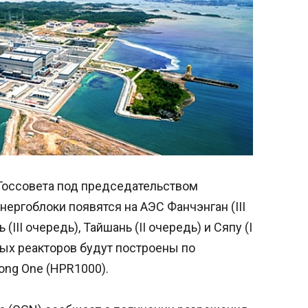
Госсовета под председательством
ергоблоки появятся на АЭС Фанчэнган (III
 (III очередь), Тайшань (II очередь) и Сяпу (I
ых реакторов будут построены по
ong One (HPR1000).