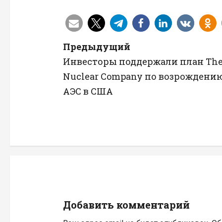
Н
Предыдущий
Инвесторы поддержали план Th
а
Nuclear Company по возрождени
в
АЭС в США
и
г
а
ц
и
Добавить комментарий
я