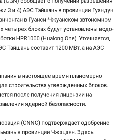
па (CGN) сообщает о получении разрешения
ки 3 и 4) АЭС Тайшань в провинции Гуандун
 Фанчэнган в Гуанси-Чжуанском автономном
ех четырех блоках будут установлены водо-
отки HPR1000 (Hualong One). Уточняется,
ЭС Тайшань составит 1200 МВт, а на АЭС
мпания в настоящее время планомерно
для строительства утвержденных блоков.
ется после получения лицензии на
равления ядерной безопасности.
рпорация (CNNC) подтверждает одобрение
аньмэнь в провинции Чжэцзян. Здесь