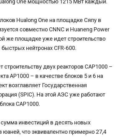
Hualong One мощностью 1215 МВт каждый.
локов Hualong One на площадке Сяпу в
лизуется совместно CNNC и Huaneng Power
 этой же площадке уже идет строительство
 быстрых нейтронах CFR-600.
ет строительству двух реакторов CAP1000 –
та AP1000 – в качестве блоков 5 и 6 на
ект возглавляет Государственная
рация (SPIC). На этой АЭС уже работают
 блока CAP1000.
я сумма инвестиций в десять новых
 юаней, что эквивалентно примерно 27,4