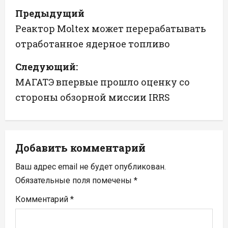
Н
Предыдущий
а
Реактор Moltex может перерабатывать
отработанное ядерное топливо
в
Следующий:
и
МАГАТЭ впервые прошло оценку со
г
стороны обзорной миссии IRRS
а
ц
Добавить комментарий
и
Ваш адрес email не будет опубликован.
я
Обязательные поля помечены
*
п
Комментарий
*
о