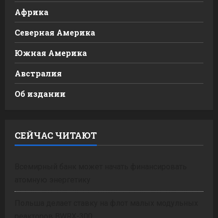
Африка
Северная Америка
Южная Америка
Австралия
Об издании
СЕЙЧАС ЧИТАЮТ
Всемирный банк может начать финансировать
атомную энергетику
Польша делает ставку на флот малых модульных
реакторов BWRX-300