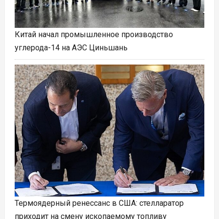
Китай начал промышленное производство
углерода-14 на АЭС Циньшань
Термоядерный ренессанс в США: стелларатор
приходит на смену ископаемому топливу