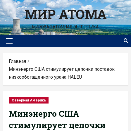
Перейти
МИР АТОМА
к
содержимому
МИРОВАЯ АТОМНАЯ ЭНЕРГЕТИКА
Основное
меню
Главная
Минэнерго США стимулирует цепочки поставок
низкообогащенного урана HALEU
Северная Америка
Минэнерго США
стимулирует цепочки