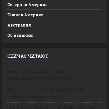
Северная Америка
Южная Америка
Австралия
Об издании
СЕЙЧАС ЧИТАЮТ
Мирный атом для Мали: Россия поможет в
решении энергетического кризиса
Новая атомная эра в Швеции: ММР решат
проблему энергодефицита
На АЭС «Эль-Дабаа» в Египте установили корпус