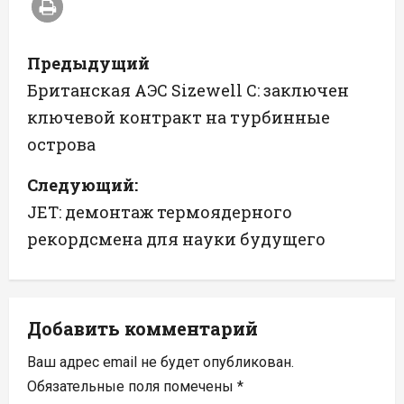
Н
Предыдущий
а
Британская АЭС Sizewell C: заключен
ключевой контракт на турбинные
в
острова
и
Следующий:
г
JET: демонтаж термоядерного
а
рекордсмена для науки будущего
ц
и
Добавить комментарий
я
Ваш адрес email не будет опубликован.
п
Обязательные поля помечены
*