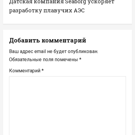
Датская компания Seaborg ускоряет
а
разработку плавучих АЭС
ц
и
Добавить комментарий
я
Ваш адрес email не будет опубликован.
п
Обязательные поля помечены
*
Комментарий
*
о
з
а
п
и