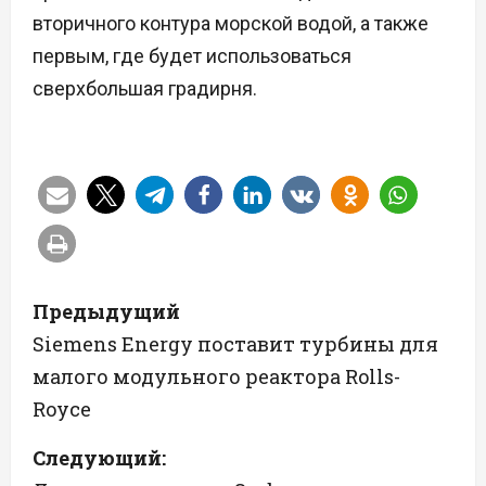
вторичного контура морской водой, а также
первым, где будет использоваться
сверхбольшая градирня.
Н
Предыдущий
а
Siemens Energy поставит турбины для
малого модульного реактора Rolls-
в
Royce
и
Следующий:
г