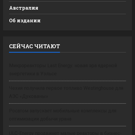
Австралия
Об издании
СЕЙЧАС ЧИТАЮТ
Микрореакторы Last Energy: новая эра ядерной
энергетики в Уэльсе
Чехия получила первое топливо Westinghouse для
АЭС «Дукованы»
Росатом запускает мобильные комплексы для
оптимизации добычи урана
ULC-Energy продвинет малые реакторы в бизнес-