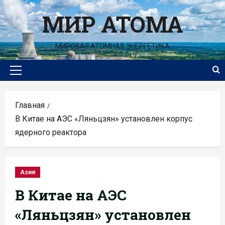
Перейти
МИР АТОМА
к
содержимому
МИРОВАЯ АТОМНАЯ ЭНЕРГЕТИКА
Основное
меню
Главная
В Китае на АЭС «Ляньцзян» установлен корпус
ядерного реактора
Азия
В Китае на АЭС
«Ляньцзян» установлен