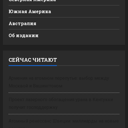
Южная Америка
Австралия
Об издании
СЕЙЧАС ЧИТАЮТ
Армения на атомном перепутье: выбор между
Москвой и Вашингтоном
Проект лазерного обогащения урана в Кентукки
получит господдержку
Атомный ренессанс Швеции: миллиарды на новые