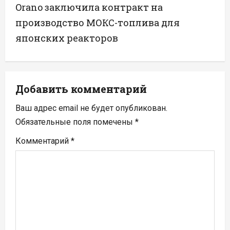
Orano заключила контракт на
г
производство МОКС-топлива для
а
японских реакторов
ц
и
Добавить комментарий
я
Ваш адрес email не будет опубликован.
п
Обязательные поля помечены
*
Комментарий
*
о
з
а
п