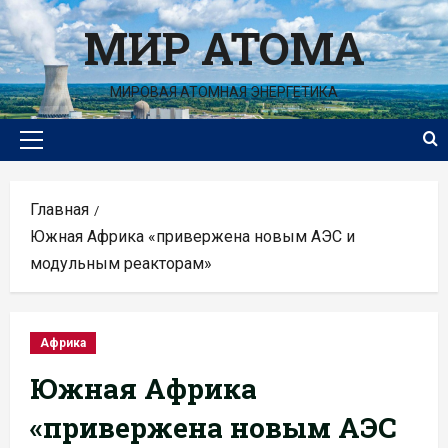
Перейти
МИР АТОМА
к
содержимому
МИРОВАЯ АТОМНАЯ ЭНЕРГЕТИКА
Основное
меню
Главная
Южная Африка «привержена новым АЭС и
модульным реакторам»
Африка
Южная Африка
«привержена новым АЭС