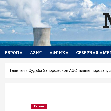
Перейти
к
содержимому
ЕВРОПА
АЗИЯ
АФРИКА
СЕВЕРНАЯ АМЕ
Главная
Судьба Запорожской АЭС: планы перезапус
Европа