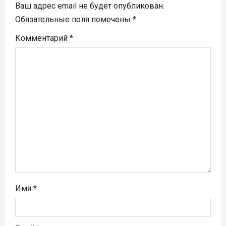
я
Ваш адрес email не будет опубликован.
п
Обязательные поля помечены
*
Комментарий
*
о
з
а
п
и
с
я
м
Имя
*