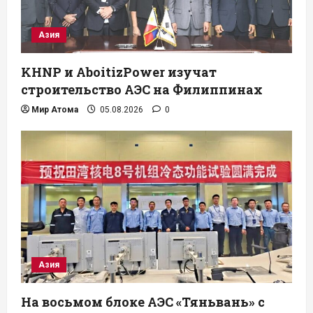
Азия
KHNP и AboitizPower изучат
строительство АЭС на Филиппинах
Мир Атома
05.08.2026
0
Азия
На восьмом блоке АЭС «Тяньвань» с