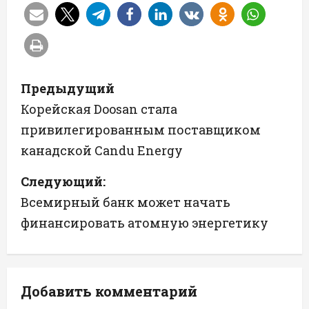
Н
Предыдущий
а
Корейская Doosan стала
привилегированным поставщиком
в
канадской Candu Energy
и
Следующий:
г
Всемирный банк может начать
а
финансировать атомную энергетику
ц
и
Добавить комментарий