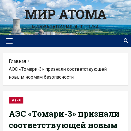
Перейти
МИР АТОМА
к
содержимому
МИРОВАЯ АТОМНАЯ ЭНЕРГЕТИКА
Основное
меню
Главная
АЭС «Томари-3» признали соответствующей
новым нормам безопасности
Азия
АЭС «Томари-3» признали
соответствующей новым