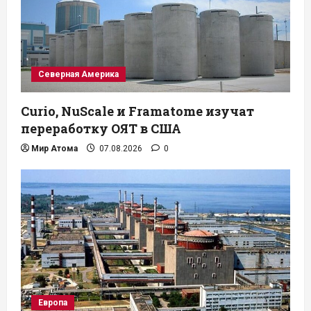
Северная Америка
Curio, NuScale и Framatome изучат
переработку ОЯТ в США
Мир Атома
07.08.2026
0
Европа