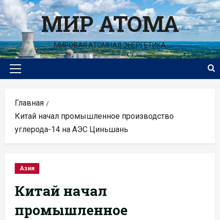
Перейти
МИР АТОМА
к
содержимому
МИРОВАЯ АТОМНАЯ ЭНЕРГЕТИКА
Основное
меню
Главная
Китай начал промышленное производство
углерода-14 на АЭС Циньшань
Азия
Китай начал
промышленное