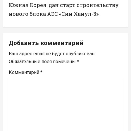
Южная Корея: дан старт строительству
г
нового блока АЭС «Син Ханул-3»
а
ц
Добавить комментарий
и
Ваш адрес email не будет опубликован.
я
Обязательные поля помечены
*
п
Комментарий
*
о
з
а
п