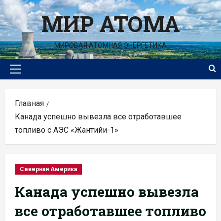
Перейти
МИР АТОМА
к
содержимому
МИРОВАЯ АТОМНАЯ ЭНЕРГЕТИКА
Основное
меню
Главная
Канада успешно вывезла все отработавшее
топливо с АЭС «Жантийи-1»
Северная Америка
Канада успешно вывезла
все отработавшее топливо