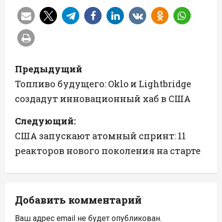
Н
Предыдущий
а
Топливо будущего: Oklo и Lightbridge
создадут инновационный хаб в США
в
Следующий:
и
США запускают атомный спринт: 11
г
реакторов нового поколения на старте
а
ц
Добавить комментарий
и
Ваш адрес email не будет опубликован.