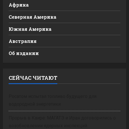
Африка
Северная Америка
Южная Америка
Австралия
Об издании
СЕЙЧАС ЧИТАЮТ
Росатом испытал топливо будущего для
водородной энергетики
Прорыв в Каире: МАГАТЭ и Иран договорились о
возобновлении ядерных инспекций