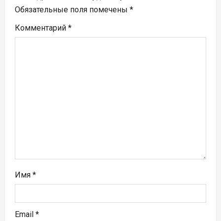
я
Обязательные поля помечены
*
п
Комментарий
*
о
з
а
п
и
с
я
Имя
*
м
Email
*