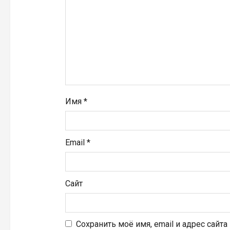
а
п
и
с
я
Имя
*
м
Email
*
Сайт
Сохранить моё имя, email и адрес сайт