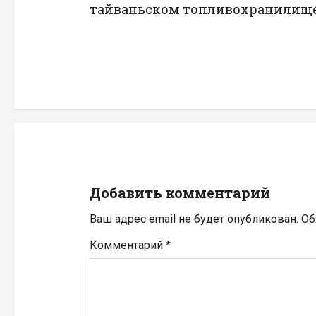
тайваньском топливохранилищ
в
и
г
а
ц
и
Добавить комментарий
я
Ваш адрес email не будет опубликован.
Об
п
Комментарий
*
о
з