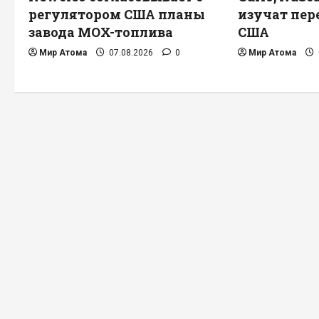
регулятором США планы
изучат пер
завода MOX-топлива
США
Мир Атома
07.08.2026
0
Мир Атома