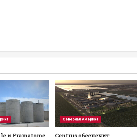
рика
Северная Америка
ale и Framatome
Centrus обеспечит