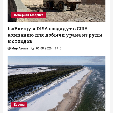
Северная Америка
IsoEnergy и DISA создадут в США
компанию для добычи урана из руды
и отходов
Мир Атома
06.08.2026
0
Европа