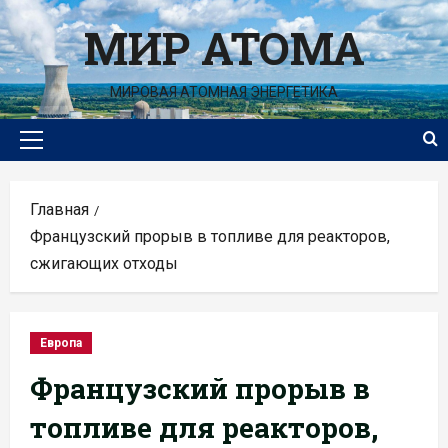
Перейти
МИР АТОМА
к
содержимому
МИРОВАЯ АТОМНАЯ ЭНЕРГЕТИКА
Основное
меню
Главная
Французский прорыв в топливе для реакторов,
сжигающих отходы
Европа
Французский прорыв в
топливе для реакторов,