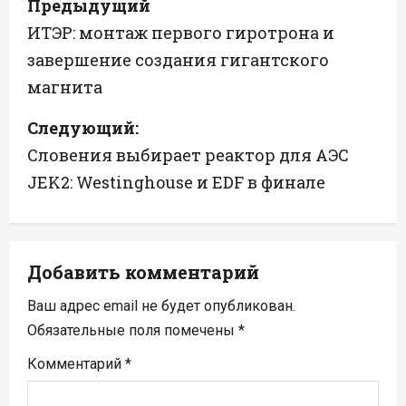
Предыдущий
а
ИТЭР: монтаж первого гиротрона и
завершение создания гигантского
в
магнита
и
Следующий:
г
Словения выбирает реактор для АЭС
а
JEK2: Westinghouse и EDF в финале
ц
и
Добавить комментарий
я
Ваш адрес email не будет опубликован.
п
Обязательные поля помечены
*
Комментарий
*
о