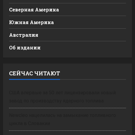
Северная Америка
Южная Америка
Австралия
Об издании
СЕЙЧАС ЧИТАЮТ
США впервые за 50 лет лицензировали новый
завод по производству ядерного топлива
Newcleo нацелилась на замыкание топливного
цикла в Словакии