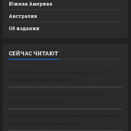
Южная Америка
Австралия
Об издании
СЕЙЧАС ЧИТАЮТ
OSGE запросила контракт на разницу цен для 14
малых реакторов в Польше
Лицензия на демонтаж: судьба норвежского
реактора Халден решена
Урановый разрыв: Laramide уходит из Казахстана,
обвинив его в национализации