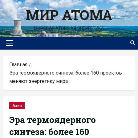
Перейти
МИР АТОМА
к
содержимому
МИРОВАЯ АТОМНАЯ ЭНЕРГЕТИКА
Основное
меню
Главная
Эра термоядерного синтеза: более 160 проектов
меняют энергетику мира
Азия
Эра термоядерного
синтеза: более 160