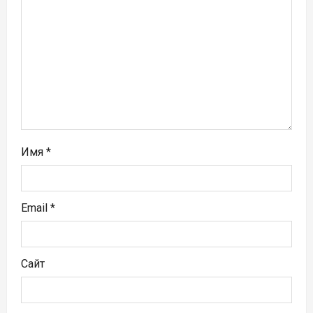
а
п
и
с
я
м
Имя
*
Email
*
Сайт