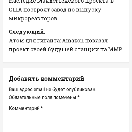
а
Наследие Манхэттенского проекта: в
США построят завод по выпуску
в
микрореакторов
и
Следующий:
г
Атом для гиганта: Amazon показал
а
проект своей будущей станции на ММР
ц
и
Добавить комментарий
я
Ваш адрес email не будет опубликован.
п
Обязательные поля помечены
*
Комментарий
*
о
з