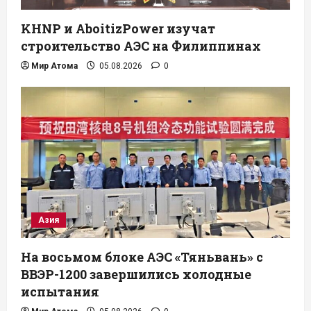
KHNP и AboitizPower изучат
строительство АЭС на Филиппинах
Мир Атома
05.08.2026
0
Азия
На восьмом блоке АЭС «Тяньвань» с
ВВЭР-1200 завершились холодные
испытания