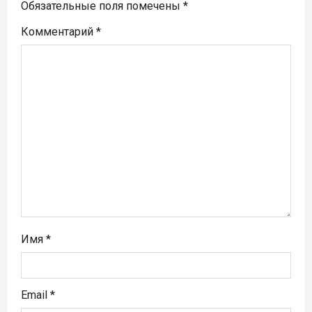
я
Обязательные поля помечены
*
п
Комментарий
*
о
з
а
п
и
с
я
Имя
*
м
Email
*