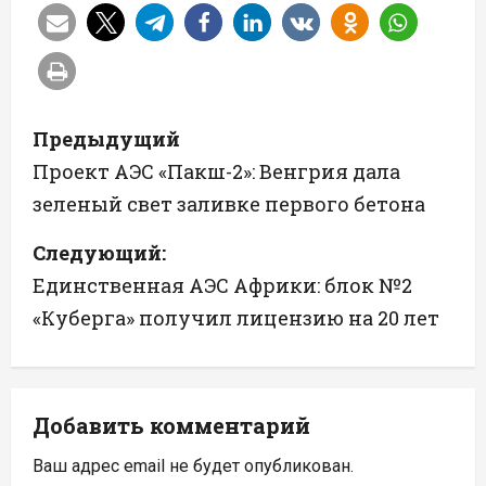
Н
Предыдущий
а
Проект АЭС «Пакш-2»: Венгрия дала
зеленый свет заливке первого бетона
в
Следующий:
и
Единственная АЭС Африки: блок №2
г
«Куберга» получил лицензию на 20 лет
а
ц
Добавить комментарий
и
Ваш адрес email не будет опубликован.