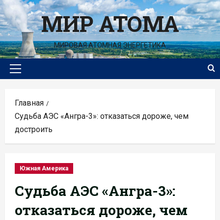
Перейти
МИР АТОМА
к
содержимому
МИРОВАЯ АТОМНАЯ ЭНЕРГЕТИКА
Основное
меню
Главная
Судьба АЭС «Ангра-3»: отказаться дороже, чем
достроить
Южная Америка
Судьба АЭС «Ангра-3»:
отказаться дороже, чем