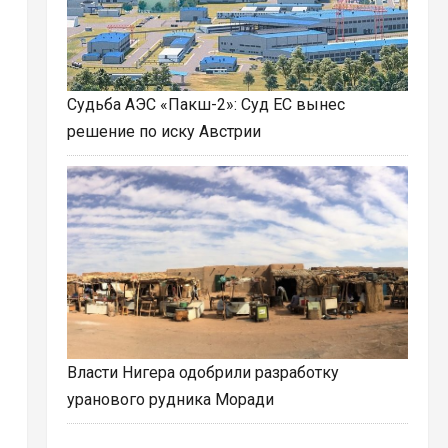
Судьба АЭС «Пакш-2»: Суд ЕС вынес
решение по иску Австрии
Власти Нигера одобрили разработку
уранового рудника Моради