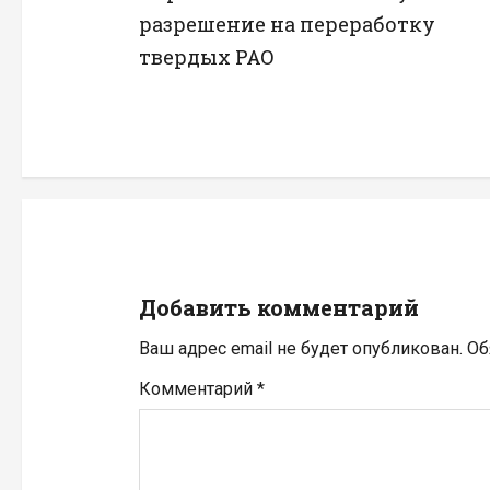
а
разрешение на переработку
в
твердых РАО
и
г
а
ц
и
Добавить комментарий
я
Ваш адрес email не будет опубликован.
Об
п
Комментарий
*
о
з