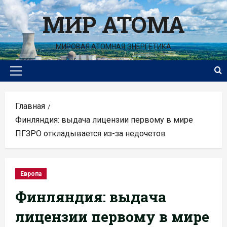
Перейти
МИР АТОМА
к
содержимому
МИРОВАЯ АТОМНАЯ ЭНЕРГЕТИКА
Основное
меню
Главная
Финляндия: выдача лицензии первому в мире
ПГЗРО откладывается из-за недочетов
Европа
Финляндия: выдача
лицензии первому в мире