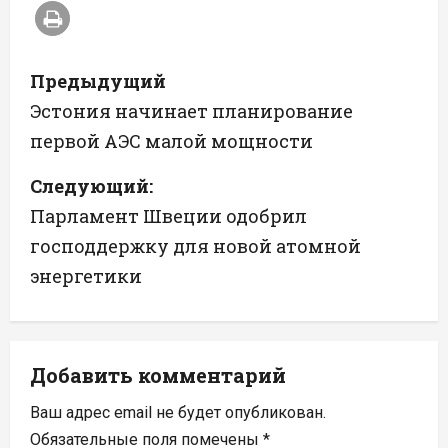
Н
Предыдущий
а
Эстония начинает планирование
первой АЭС малой мощности
в
Следующий:
и
Парламент Швеции одобрил
г
господдержку для новой атомной
а
энергетики
ц
и
Добавить комментарий
я
Ваш адрес email не будет опубликован.
Обязательные поля помечены
*