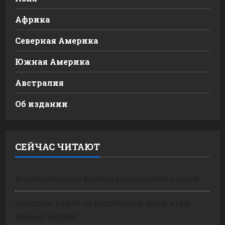
Африка
Северная Америка
Южная Америка
Австралия
Об издании
СЕЙЧАС ЧИТАЮТ
Вторая установка Koeberg возвращается в строй
Брюссель ударит по российскому урану и газу
новыми мерами