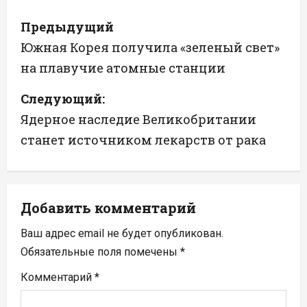
Н
Предыдущий
а
Южная Корея получила «зеленый свет»
на плавучие атомные станции
в
Следующий:
и
Ядерное наследие Великобритании
г
станет источником лекарств от рака
а
ц
Добавить комментарий
и
Ваш адрес email не будет опубликован.
я
Обязательные поля помечены
*
п
Комментарий
*