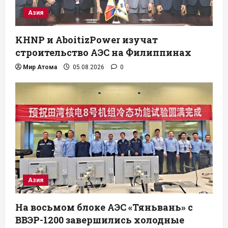
Азия
KHNP и AboitizPower изучат
строительство АЭС на Филиппинах
Мир Атома
05.08.2026
0
Азия
На восьмом блоке АЭС «Тяньвань» с
ВВЭР-1200 завершились холодные