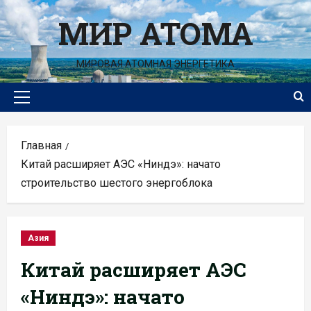
Перейти
МИР АТОМА
к
содержимому
МИРОВАЯ АТОМНАЯ ЭНЕРГЕТИКА
Основное
меню
Главная
Китай расширяет АЭС «Ниндэ»: начато
строительство шестого энергоблока
Азия
Китай расширяет АЭС
«Ниндэ»: начато