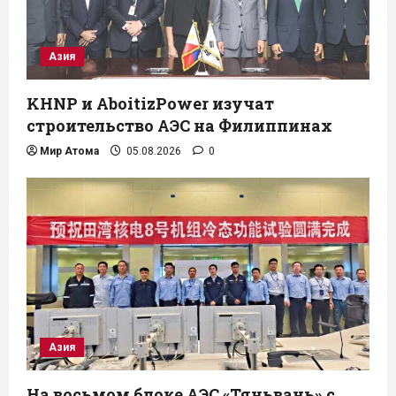
Азия
KHNP и AboitizPower изучат
строительство АЭС на Филиппинах
Мир Атома
05.08.2026
0
Азия
На восьмом блоке АЭС «Тяньвань» с