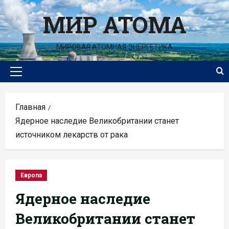
Перейти
МИР АТОМА
к
содержимому
МИРОВАЯ АТОМНАЯ ЭНЕРГЕТИКА
Основное
меню
Главная
Ядерное наследие Великобритании станет
источником лекарств от рака
Европа
Ядерное наследие
Великобритании станет