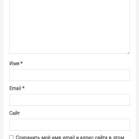
а
п
и
с
я
м
Имя
*
Email
*
Сайт
Сохранить моё имя, email и адрес сайта в этом