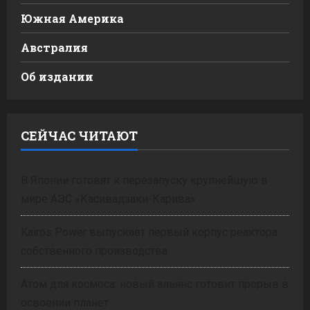
Южная Америка
Австралия
Об издании
СЕЙЧАС ЧИТАЮТ
В Японии готовят к перезапуску крупнейшую в
мире АЭС «Касивадзаки-Карива»
Kairos Power выпускает первый корпус реактора
собственного производства
Атом для космоса: новый альянс готовит прорыв в
освоении планет