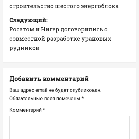
строительство шестого энергоблока
в
Следующий:
и
Росатом и Нигер договорились о
г
совместной разработке урановых
а
рудников
ц
и
Добавить комментарий
я
Ваш адрес email не будет опубликован.
п
Обязательные поля помечены
*
Комментарий
*
о
з