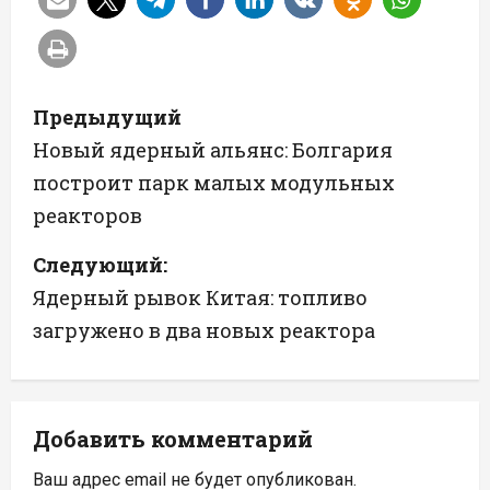
Н
Предыдущий
а
Новый ядерный альянс: Болгария
построит парк малых модульных
в
реакторов
и
Следующий:
г
Ядерный рывок Китая: топливо
а
загружено в два новых реактора
ц
и
Добавить комментарий
я
Ваш адрес email не будет опубликован.