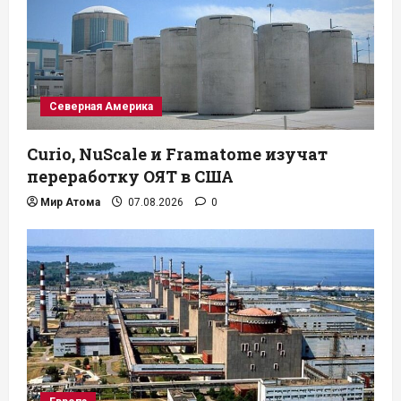
Северная Америка
Curio, NuScale и Framatome изучат
переработку ОЯТ в США
Мир Атома
07.08.2026
0