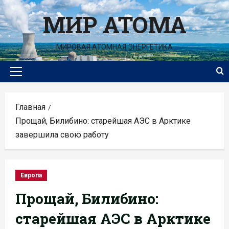
Перейти
МИР АТОМА
к
содержимому
МИРОВАЯ АТОМНАЯ ЭНЕРГЕТИКА
Основное
меню
Главная
Прощай, Билибино: старейшая АЭС в Арктике
завершила свою работу
Европа
Прощай, Билибино:
старейшая АЭС в Арктике