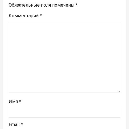
п
Обязательные поля помечены
*
Комментарий
*
о
з
а
п
и
с
я
м
Имя
*
Email
*