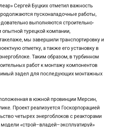
леар» Сергей Буцких отметил важность
е продолжаются пусконаладочные работы,
едовательно выполняются строительно-
 опытной турецкой компании,
такелаже, мы завершили транспортировку и
оектную отметку, а также его установку в
нергоблоке. Таким образом, в турбинном
роительных работ к монтажу компонентов
одимый задел для последующих монтажных
сположенная в южной провинции Мерсин,
лике. Проект реализуется Госкорпорацией
льство четырех энергоблоков с реакторами
о модели «строй–владей–эксплуатируй»