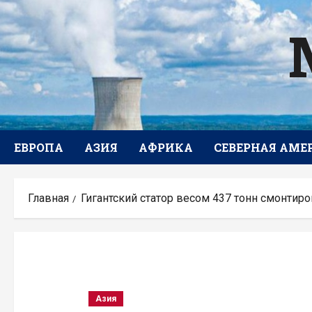
Перейти
к
содержимому
ЕВРОПА
АЗИЯ
АФРИКА
СЕВЕРНАЯ АМЕ
Главная
Гигантский статор весом 437 тонн смонтир
Азия