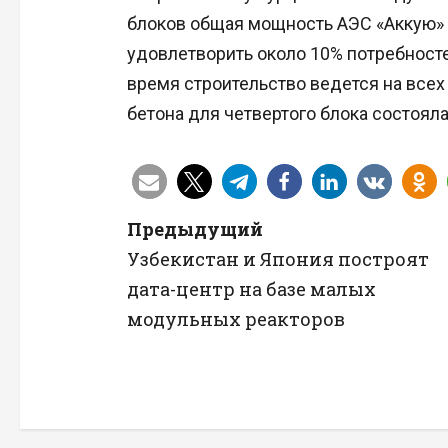
блоков общая мощность АЭС «Аккую» с
удовлетворить около 10% потребносте
время строительство ведется на всех
бетона для четвертого блока состояла
Н
Предыдущий
Узбекистан и Япония построят
а
дата-центр на базе малых
в
модульных реакторов
и
г
а