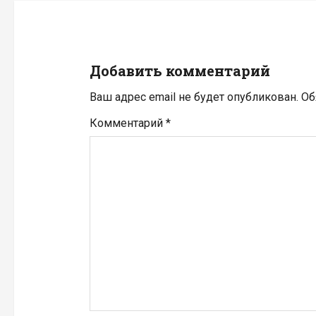
ц
и
Добавить комментарий
я
Ваш адрес email не будет опубликован.
Об
п
Комментарий
*
о
з
а
п
и
с