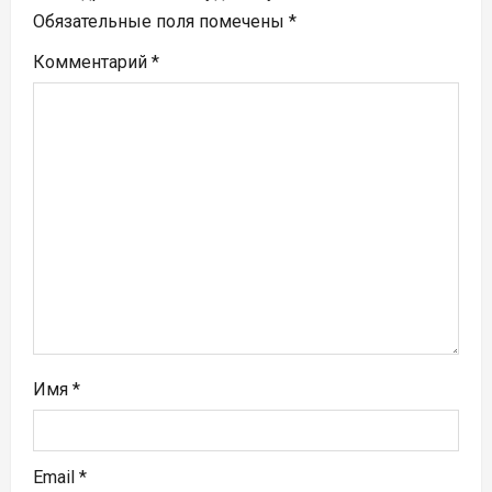
п
Обязательные поля помечены
*
Комментарий
*
о
з
а
п
и
с
я
м
Имя
*
Email
*