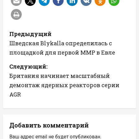
Н
Предыдущий
а
Шведская Blykalla определилась с
площадкой для первой ММР в Евле
в
Следующий:
и
Британия начинает масштабный
г
демонтаж ядерных реакторов серии
а
AGR
ц
и
Добавить комментарий
я
Ваш адрес email не будет опубликован.