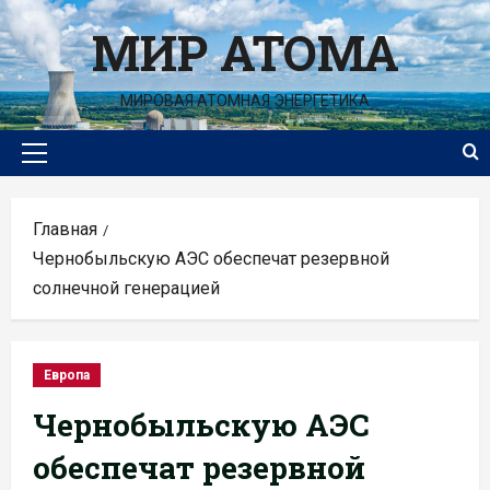
Перейти
МИР АТОМА
к
содержимому
МИРОВАЯ АТОМНАЯ ЭНЕРГЕТИКА
Основное
меню
Главная
Чернобыльскую АЭС обеспечат резервной
солнечной генерацией
Европа
Чернобыльскую АЭС
обеспечат резервной