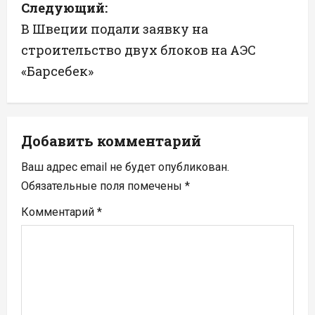
Следующий:
г
В Швеции подали заявку на
а
строительство двух блоков на АЭС
«Барсебек»
ц
и
я
Добавить комментарий
п
Ваш адрес email не будет опубликован.
Обязательные поля помечены
*
о
Комментарий
*
з
а
п