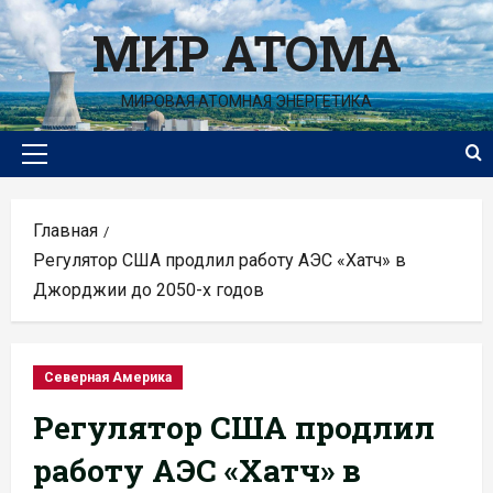
Перейти
МИР АТОМА
к
содержимому
МИРОВАЯ АТОМНАЯ ЭНЕРГЕТИКА
Основное
меню
Главная
Регулятор США продлил работу АЭС «Хатч» в
Джорджии до 2050-х годов
Северная Америка
Регулятор США продлил
работу АЭС «Хатч» в