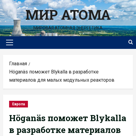
Перейти
МИР АТОМА
к
содержимому
МИРОВАЯ АТОМНАЯ ЭНЕРГЕТИКА
Основное
меню
Главная
Höganäs поможет Blykalla в разработке
материалов для малых модульных реакторов
Европа
Höganäs поможет Blykalla
в разработке материалов