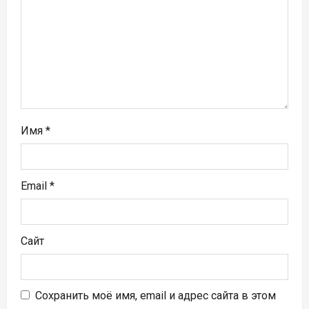
а
п
и
с
я
Имя
*
м
Email
*
Сайт
Сохранить моё имя, email и адрес сайта в этом