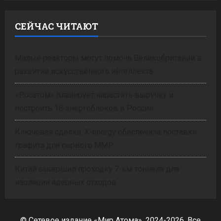
СЕЙЧАС ЧИТАЮТ
Малые реакторы могут помочь Великобритании в
развитии искусственного интеллекта
«Росатом» планирует нарастить выручку и
построить 18 энергоблоков в России
Ключевая сделка: X-energy обеспечила поставки
графита для первого ММР
Китай завершил проходку 7-км тоннеля для
изоляции ядерных отходов
© Сетевое издание «Мир Атома», 2024-2026. Все