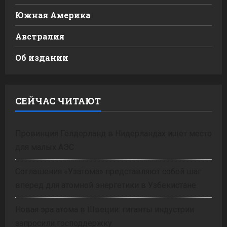
Южная Америка
Австралия
Об издании
СЕЙЧАС ЧИТАЮТ
Провинция Гелдерланд в Нидерландах ищет место
для малых АЭС
Соглашения «Узатома» представляют собой шаг
вперед для атомной энергетики в Узбекистане
Новая эра атома в Швеции: гиганты индустрии
запросили господдержку