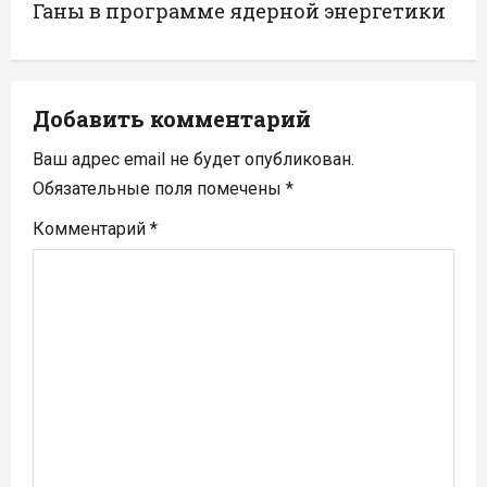
а
Ганы в программе ядерной энергетики
ц
и
Добавить комментарий
я
Ваш адрес email не будет опубликован.
п
Обязательные поля помечены
*
Комментарий
*
о
з
а
п
и
с