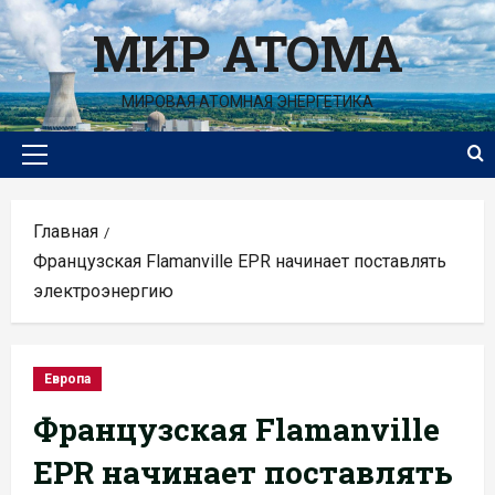
Перейти
МИР АТОМА
к
содержимому
МИРОВАЯ АТОМНАЯ ЭНЕРГЕТИКА
Основное
меню
Главная
Французская Flamanville EPR начинает поставлять
электроэнергию
Европа
Французская Flamanville
EPR начинает поставлять