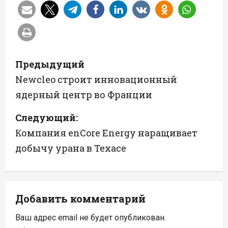
Н
Предыдущий
а
Newcleo строит инновационный
ядерный центр во Франции
в
Следующий:
и
Компания enCore Energy наращивает
г
добычу урана в Техасе
а
ц
Добавить комментарий
и
Ваш адрес email не будет опубликован.