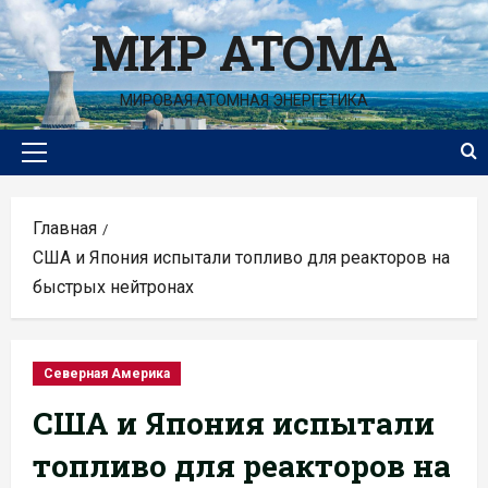
Перейти
МИР АТОМА
к
содержимому
МИРОВАЯ АТОМНАЯ ЭНЕРГЕТИКА
Основное
меню
Главная
США и Япония испытали топливо для реакторов на
быстрых нейтронах
Северная Америка
США и Япония испытали
топливо для реакторов на