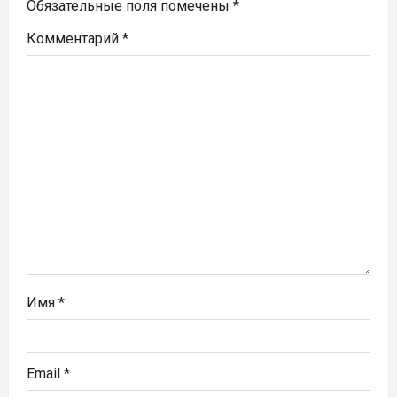
я
Обязательные поля помечены
*
п
Комментарий
*
о
з
а
п
и
с
я
Имя
*
м
Email
*