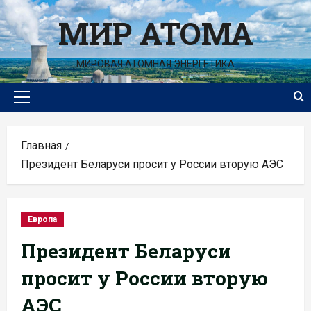
Перейти
МИР АТОМА
к
содержимому
МИРОВАЯ АТОМНАЯ ЭНЕРГЕТИКА
Основное
меню
Главная
Президент Беларуси просит у России вторую АЭС
Европа
Президент Беларуси
просит у России вторую
АЭС