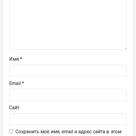
а
п
и
с
я
Имя
*
м
Email
*
Сайт
Сохранить моё имя, email и адрес сайта в этом