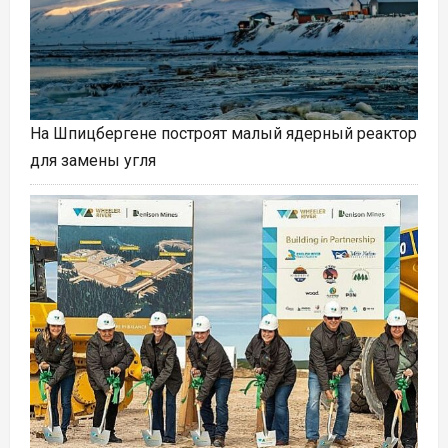
На Шпицбергене построят малый ядерный реактор
для замены угля