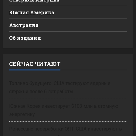
Южная Америка
Австралия
Об издании
СЕЙЧАС ЧИТАЮТ
Топливо будущего: США тестируют ядерные
стержни после 6 лет работы
Южная Корея инвестирует $103 млн в атомную
энергетику
Ренессанс переработки ОЯТ: США инвестируют в