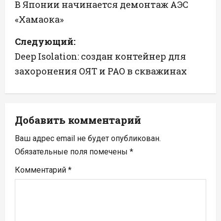
а
В Японии начинается демонтаж АЭС
«Хамаока»
в
Следующий:
и
Deep Isolation: создан контейнер для
г
захоронения ОЯТ и РАО в скважинах
а
ц
Добавить комментарий
и
Ваш адрес email не будет опубликован.
я
Обязательные поля помечены
*
п
Комментарий
*
о
з