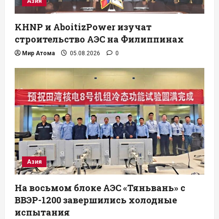
Азия
KHNP и AboitizPower изучат
строительство АЭС на Филиппинах
Мир Атома
05.08.2026
0
Азия
На восьмом блоке АЭС «Тяньвань» с
ВВЭР-1200 завершились холодные
испытания