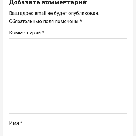
Добавить комментарий
и
Ваш адрес email не будет опубликован.
я
Обязательные поля помечены
*
п
Комментарий
*
о
з
а
п
и
с
я
Имя
*
м