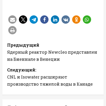
Н
Предыдущий
а
Ядерный реактор Newcleo представлен
на Биеннале в Венеции
в
Следующий:
и
CNL и Isowater расширяют
г
производство тяжелой воды в Канаде
а
ц