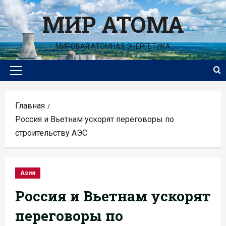
Перейти
МИР АТОМА
к
содержимому
МИРОВАЯ АТОМНАЯ ЭНЕРГЕТИКА
Основное
меню
Главная
Россия и Вьетнам ускорят переговоры по
строительству АЭС
Азия
Россия и Вьетнам ускорят
переговоры по