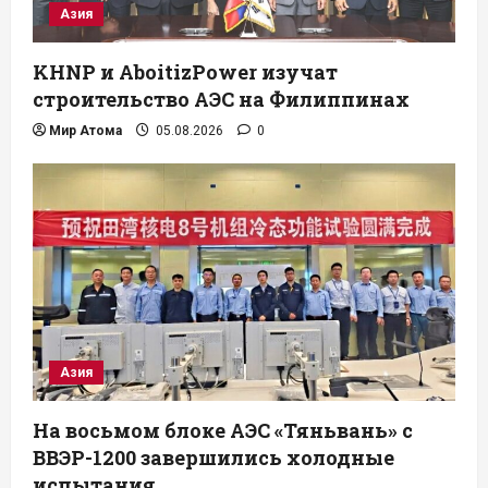
Азия
KHNP и AboitizPower изучат
строительство АЭС на Филиппинах
Мир Атома
05.08.2026
0
Азия
На восьмом блоке АЭС «Тяньвань» с
ВВЭР-1200 завершились холодные
испытания