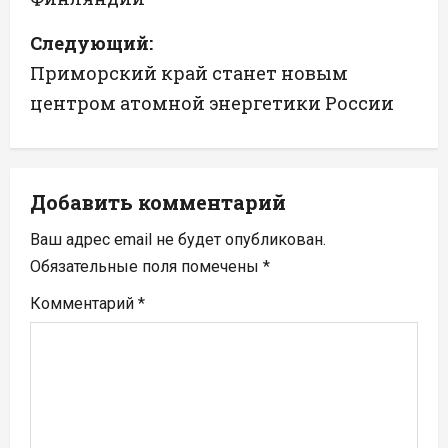
и
Следующий:
г
Приморский край станет новым
а
центром атомной энергетики России
ц
и
Добавить комментарий
я
Ваш адрес email не будет опубликован.
п
Обязательные поля помечены
*
Комментарий
*
о
з
а
п