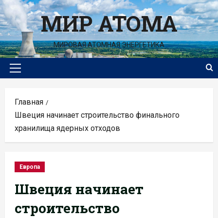
Перейти
МИР АТОМА
к
содержимому
МИРОВАЯ АТОМНАЯ ЭНЕРГЕТИКА
Основное
меню
Главная
Швеция начинает строительство финального
хранилища ядерных отходов
Европа
Швеция начинает
строительство