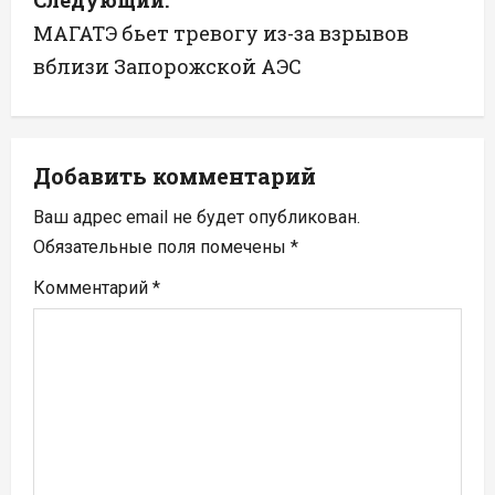
Следующий:
и
МАГАТЭ бьет тревогу из-за взрывов
г
вблизи Запорожской АЭС
а
ц
Добавить комментарий
и
Ваш адрес email не будет опубликован.
я
Обязательные поля помечены
*
п
Комментарий
*
о
з
а
п