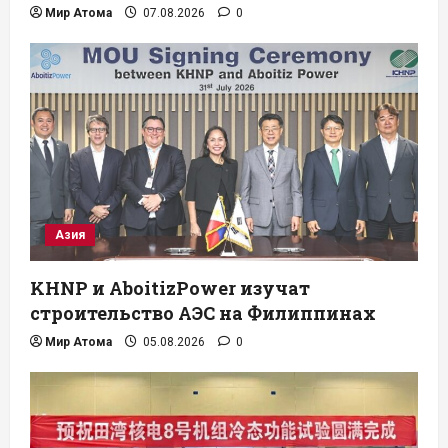
Мир Атома
07.08.2026
0
Азия
KHNP и AboitizPower изучат
строительство АЭС на Филиппинах
Мир Атома
05.08.2026
0