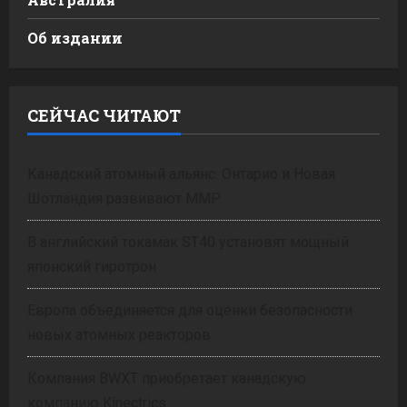
Об издании
СЕЙЧАС ЧИТАЮТ
Канадский атомный альянс: Онтарио и Новая
Шотландия развивают ММР
В английский токамак ST40 установят мощный
японский гиротрон
Европа объединяется для оценки безопасности
новых атомных реакторов
Компания BWXT приобретает канадскую
компанию Kinectrics