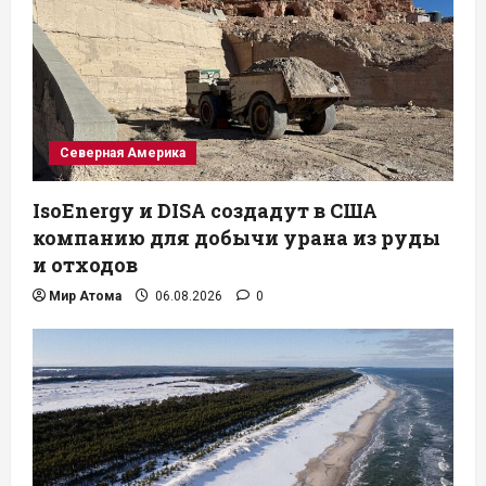
Северная Америка
IsoEnergy и DISA создадут в США
компанию для добычи урана из руды
и отходов
Мир Атома
06.08.2026
0