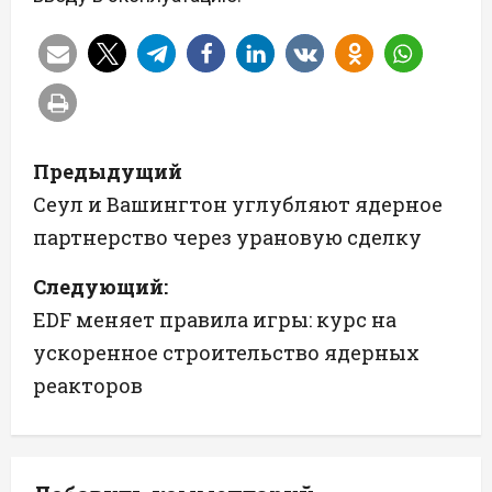
Н
Предыдущий
а
Сеул и Вашингтон углубляют ядерное
партнерство через урановую сделку
в
Следующий:
и
EDF меняет правила игры: курс на
г
ускоренное строительство ядерных
а
реакторов
ц
и