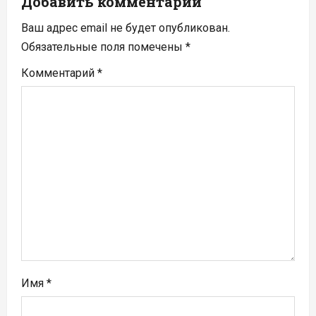
Добавить комментарий
я
Ваш адрес email не будет опубликован.
п
Обязательные поля помечены
*
Комментарий
*
о
з
а
п
и
с
я
м
Имя
*