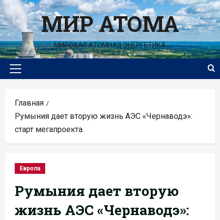
Перейти
МИР АТОМА
к
содержимому
МИРОВАЯ АТОМНАЯ ЭНЕРГЕТИКА
Основное
меню
Главная
Румыния дает вторую жизнь АЭС «Чернаводэ»:
старт мегапроекта
Европа
Румыния дает вторую
жизнь АЭС «Чернаводэ»: