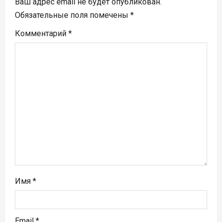
п
Ваш адрес email не будет опубликован.
Обязательные поля помечены
*
о
Комментарий
*
з
а
п
и
с
я
м
Имя
*
Email
*