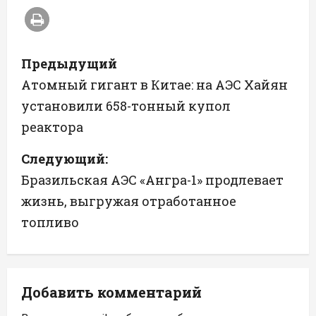
Н
Предыдущий
а
Атомный гигант в Китае: на АЭС Хайян
установили 658-тонный купол
в
реактора
и
Следующий:
г
Бразильская АЭС «Ангра-1» продлевает
а
жизнь, выгружая отработанное
топливо
ц
и
я
Добавить комментарий