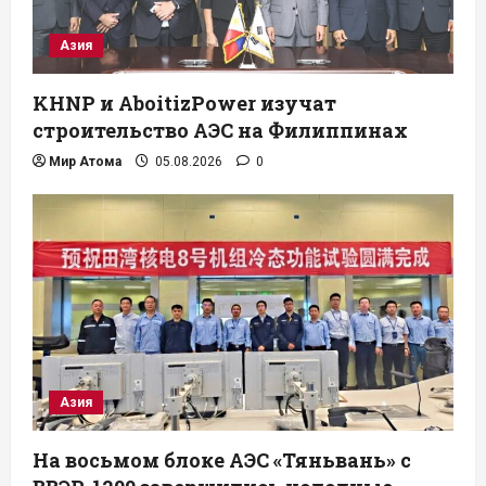
Азия
KHNP и AboitizPower изучат
строительство АЭС на Филиппинах
Мир Атома
05.08.2026
0
Азия
На восьмом блоке АЭС «Тяньвань» с