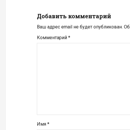
и
Добавить комментарий
я
Ваш адрес email не будет опубликован.
Об
п
Комментарий
*
о
з
а
п
и
с
я
Имя
*