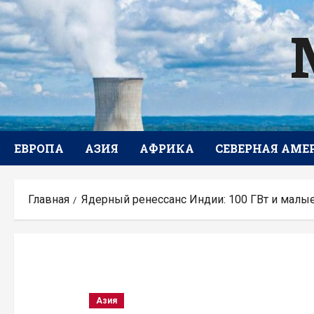
Перейти
к
содержимому
ЕВРОПА
АЗИЯ
АФРИКА
СЕВЕРНАЯ АМЕ
Главная
Ядерный ренессанс Индии: 100 ГВт и малые
Азия