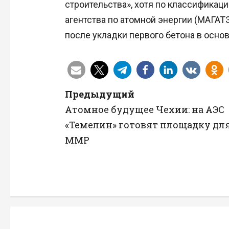
строительства», хотя по классифика
агентства по атомной энергии (МАГАТ
после укладки первого бетона в осно
Н
Предыдущий
Атомное будущее Чехии: на АЭС
а
«Темелин» готовят площадку дл
в
ММР
и
г
а
ц