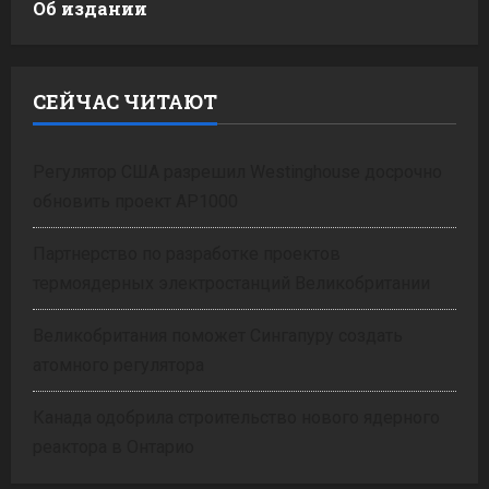
Об издании
СЕЙЧАС ЧИТАЮТ
Регулятор США разрешил Westinghouse досрочно
обновить проект AP1000
Партнерство по разработке проектов
термоядерных электростанций Великобритании
Великобритания поможет Сингапуру создать
атомного регулятора
Канада одобрила строительство нового ядерного
реактора в Онтарио