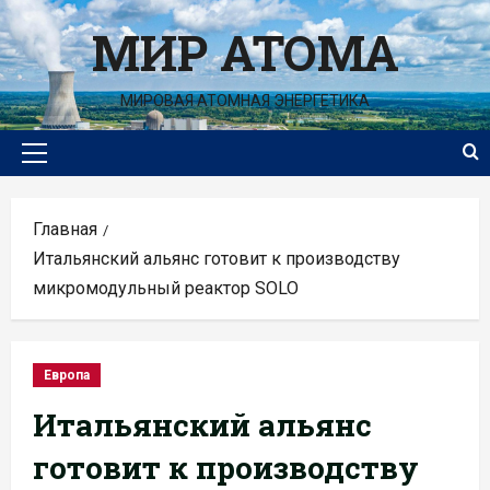
Перейти
МИР АТОМА
к
содержимому
МИРОВАЯ АТОМНАЯ ЭНЕРГЕТИКА
Основное
меню
Главная
Итальянский альянс готовит к производству
микромодульный реактор SOLO
Европа
Итальянский альянс
готовит к производству