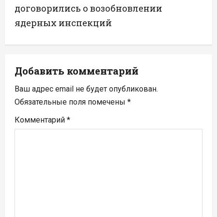
а
договорились о возобновлении
ядерных инспекций
ц
и
я
Добавить комментарий
п
Ваш адрес email не будет опубликован.
Обязательные поля помечены
*
о
Комментарий
*
з
а
п
и
с