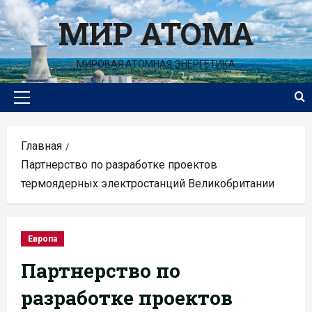
Перейти
МИР АТОМА
к
содержимому
МИРОВАЯ АТОМНАЯ ЭНЕРГЕТИКА
Основное
меню
Главная
Партнерство по разработке проектов
термоядерных электростанций Великобритании
Европа
Партнерство по
разработке проектов