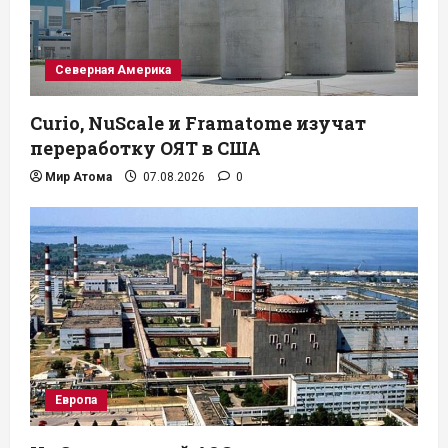
Северная Америка
Curio, NuScale и Framatome изучат
переработку ОЯТ в США
Мир Атома
07.08.2026
0
Европа