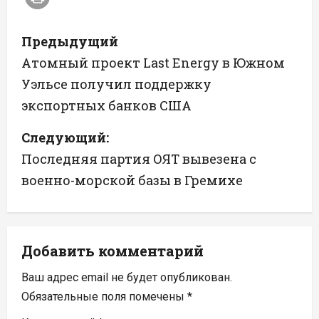
Н
Предыдущий
а
Атомный проект Last Energy в Южном
Уэльсе получил поддержку
в
экспортных банков США
и
Следующий:
г
Последняя партия ОЯТ вывезена с
а
военно-морской базы в Гремихе
ц
и
Добавить комментарий
я
Ваш адрес email не будет опубликован.
п
Обязательные поля помечены
*