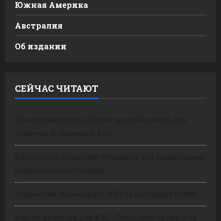
Южная Америка
Австралия
Об издании
СЕЙЧАС ЧИТАЮТ
Проект реакторов mPower возобновляют для
плавучих и наземных АЭС
Белоруссия определит площадку для захоронения
радиоактивных отходов
Индонезия лицензирует АЭС на расплавах солей
Корпус реактора для АЭС «Ляньцзян» прибыл на