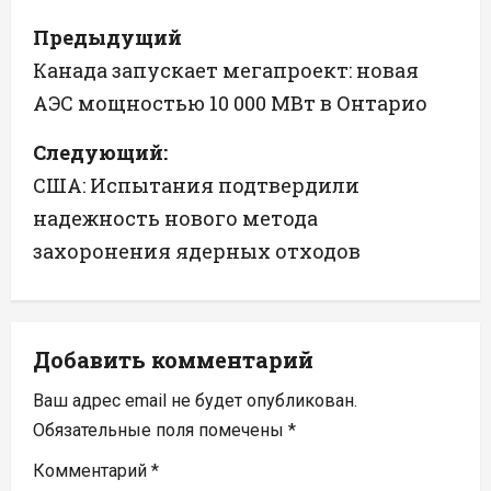
Н
Предыдущий
а
Канада запускает мегапроект: новая
АЭС мощностью 10 000 МВт в Онтарио
в
Следующий:
и
США: Испытания подтвердили
г
надежность нового метода
а
захоронения ядерных отходов
ц
и
Добавить комментарий
я
Ваш адрес email не будет опубликован.
п
Обязательные поля помечены
*
Комментарий
*
о